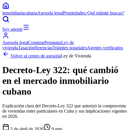
inmobiliariacubana
Asesoría legal
Propiedades
¿Qué trámite buscas?
Soy agente
Asesoría legal
Comprar
Permutas
Ley de
vivienda
Tasación
Herencias
Trámites notariales
Agentes verificados
Volver al centro de asesoría
Ley de Vivienda
Decreto-Ley 322: qué cambió
en el mercado inmobiliario
cubano
Explicación clara del Decreto-Ley 322 que autorizó la compraventa
de viviendas entre particulares en Cuba y sus implicaciones vigentes
en 2026.
5 de abril de 2026
9
min